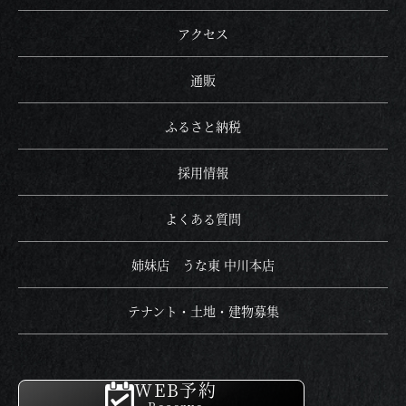
アクセス
テナント・
土地・建物募集
アクセス
通販
Reserve
ふるさと納税
한국어
繁體中文
English
简体中文
採用情報
よくある質問
姉妹店 うな東 中川本店
テナント・土地・建物募集
むなぎ
WEB予約