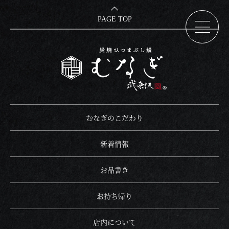
PAGE TOP
Concept
Shopping
むなぎのこだわり
通販
News
Hometown tax
新着情報
ふるさと納税
むなぎのこだわり
Menu
Recruit
お品書き
採用情報
新着情報
Takeaway
FAQ
お品書き
お持ち帰り
よくある質問
Interior
Group store
お持ち帰り
店内について
うな東 中川本店
姉妹店
店内について
Access
Land and Building Wanted