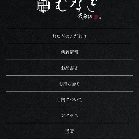
052-253-6266
電話番号
むなぎのこだわり
FAX番号
052-253-6266
昼11:00-夜23:00 (ラストオーダー22:30)
新着情報
営業時間
年中無休
松坂屋 本館から徒歩5分
お品書き
アクセス
矢場町駅徒歩5分、栄駅徒歩9分、矢場町駅か
ら342m
お持ち帰り
なし：当店に駐車場はございません。近隣の
駐車場
コインパーキングをご利用下さいませ。
店内について
アクセス
通販