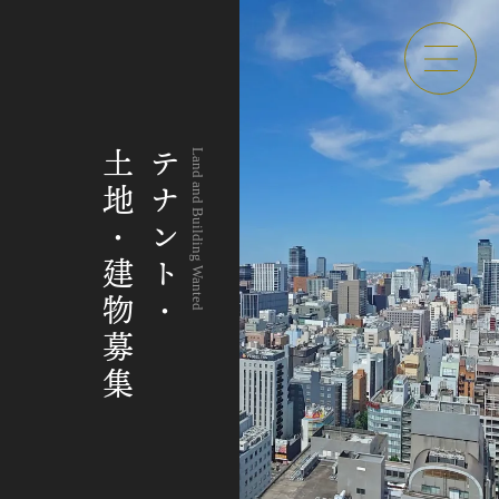
Concept
Shopping
土地・建物募集
テナント・
Land and Building Wanted
むなぎのこだわり
通販
News
Hometown tax
新着情報
ふるさと納税
Menu
Recruit
お品書き
採用情報
Takeaway
FAQ
お持ち帰り
よくある質問
Interior
Group store
店内について
うな東 中川本店
姉妹店
Access
Land and Building Wanted